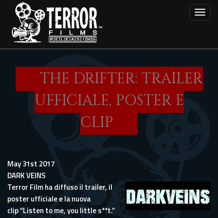
Skip
Toggl
to
main
content
THE DRIFTER: TRAILER
UFFICIALE, POSTER E
CLIP
May 31st 2017
DARK VEINS
Terror Film ha diffuso il trailer, il
poster ufficiale e la nuova
clip “Listen to me, you little s**t.”